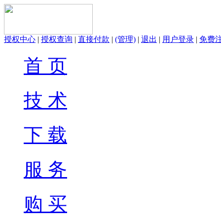
授权中心
|
授权查询
|
直接付款
|
(管理)
|
退出
|
用户登录
|
免费
首 页
技 术
下 载
服 务
购 买